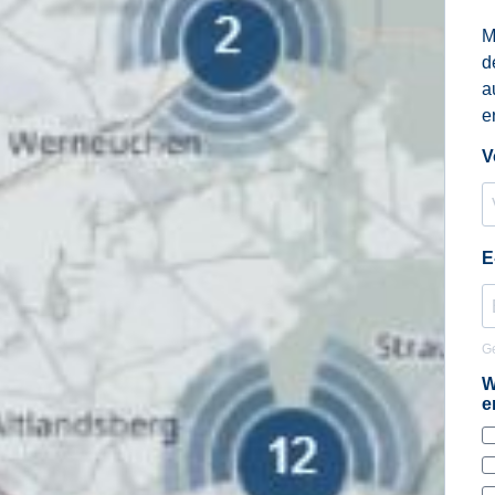
M
d
a
e
V
E
Ge
W
e