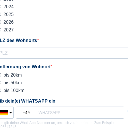
2024
2025
2026
2027
LZ des Wohnorts
ntfernung von Wohnort
bis 20km
bis 50km
bis 100km
ib dein(e) WHATSAPP ein
tte gib deine WhatsApp-Nummer an, um dich zu abonnieren. Zum Beispiel
405647345