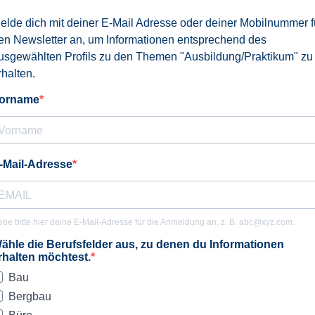
elde dich mit deiner E-Mail Adresse oder deiner Mobilnummer f
en Newsletter an, um Informationen entsprechend des
usgewählten Profils zu den Themen "Ausbildung/Praktikum" zu
rhalten.
orname
-Mail-Adresse
be bitte hier deine E-Mail-Adresse für die Anmeldung an, z. B.
abc@xyz.com
.
ähle die Berufsfelder aus, zu denen du Informationen
rhalten möchtest.
Bau
Bergbau