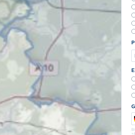
P
E
G
Bi
+